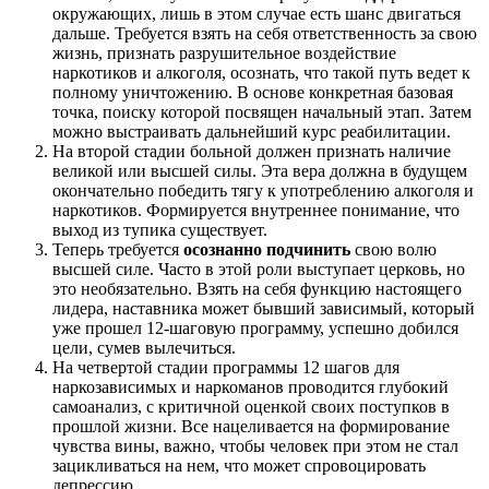
окружающих, лишь в этом случае есть шанс двигаться
дальше. Требуется взять на себя ответственность за свою
жизнь, признать разрушительное воздействие
наркотиков и алкоголя, осознать, что такой путь ведет к
полному уничтожению. В основе конкретная базовая
точка, поиску которой посвящен начальный этап. Затем
можно выстраивать дальнейший курс реабилитации.
На второй стадии больной должен признать наличие
великой или высшей силы. Эта вера должна в будущем
окончательно победить тягу к употреблению алкоголя и
наркотиков. Формируется внутреннее понимание, что
выход из тупика существует.
Теперь требуется
осознанно подчинить
свою волю
высшей силе. Часто в этой роли выступает церковь, но
это необязательно. Взять на себя функцию настоящего
лидера, наставника может бывший зависимый, который
уже прошел 12-шаговую программу, успешно добился
цели, сумев вылечиться.
На четвертой стадии программы 12 шагов для
наркозависимых и наркоманов проводится глубокий
самоанализ, с критичной оценкой своих поступков в
прошлой жизни. Все нацеливается на формирование
чувства вины, важно, чтобы человек при этом не стал
зацикливаться на нем, что может спровоцировать
депрессию.