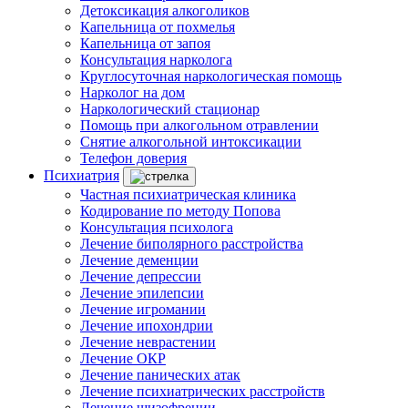
Детоксикация алкоголиков
Капельница от похмелья
Капельница от запоя
Консультация нарколога
Круглосуточная наркологическая помощь
Нарколог на дом
Наркологический стационар
Помощь при алкогольном отравлении
Снятие алкогольной интоксикации
Телефон доверия
Психиатрия
Частная психиатрическая клиника
Кодирование по методу Попова
Консультация психолога
Лечение биполярного расстройства
Лечение деменции
Лечение депрессии
Лечение эпилепсии
Лечение игромании
Лечение ипохондрии
Лечение неврастении
Лечение ОКР
Лечение панических атак
Лечение психиатрических расстройств
Лечение шизофрении