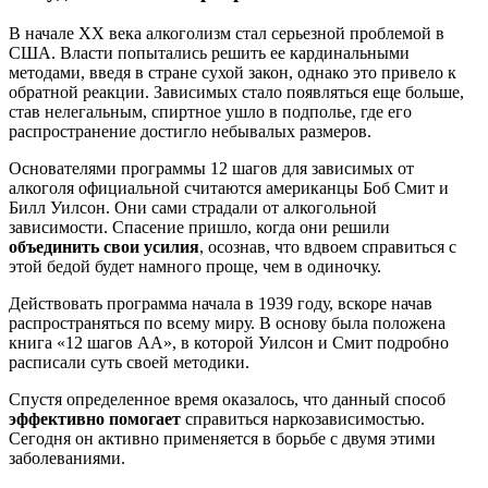
В начале XX века алкоголизм стал серьезной проблемой в
США. Власти попытались решить ее кардинальными
методами, введя в стране сухой закон, однако это привело к
обратной реакции. Зависимых стало появляться еще больше,
став нелегальным, спиртное ушло в подполье, где его
распространение достигло небывалых размеров.
Основателями программы 12 шагов для зависимых от
алкоголя официальной считаются американцы Боб Смит и
Билл Уилсон. Они сами страдали от алкогольной
зависимости. Спасение пришло, когда они решили
объединить свои усилия
, осознав, что вдвоем справиться с
этой бедой будет намного проще, чем в одиночку.
Действовать программа начала в 1939 году, вскоре начав
распространяться по всему миру. В основу была положена
книга «12 шагов АА», в которой Уилсон и Смит подробно
расписали суть своей методики.
Спустя определенное время оказалось, что данный способ
эффективно помогает
справиться наркозависимостью.
Сегодня он активно применяется в борьбе с двумя этими
заболеваниями.