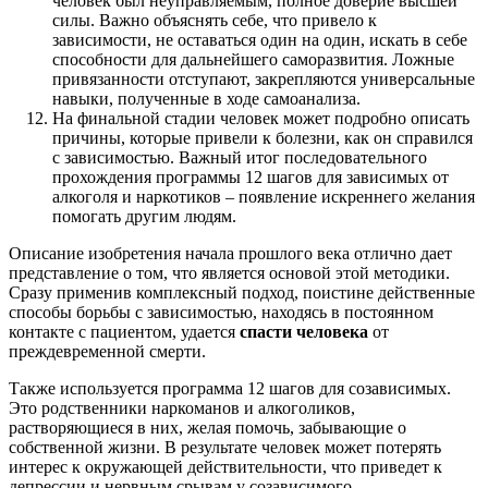
человек был неуправляемым, полное доверие высшей
силы. Важно объяснять себе, что привело к
зависимости, не оставаться один на один, искать в себе
способности для дальнейшего саморазвития. Ложные
привязанности отступают, закрепляются универсальные
навыки, полученные в ходе самоанализа.
На финальной стадии человек может подробно описать
причины, которые привели к болезни, как он справился
с зависимостью. Важный итог последовательного
прохождения программы 12 шагов для зависимых от
алкоголя и наркотиков – появление искреннего желания
помогать другим людям.
Описание изобретения начала прошлого века отлично дает
представление о том, что является основой этой методики.
Сразу применив комплексный подход, поистине действенные
способы борьбы с зависимостью, находясь в постоянном
контакте с пациентом, удается
спасти человека
от
преждевременной смерти.
Также используется программа 12 шагов для созависимых.
Это родственники наркоманов и алкоголиков,
растворяющиеся в них, желая помочь, забывающие о
собственной жизни. В результате человек может потерять
интерес к окружающей действительности, что приведет к
депрессии и нервным срывам у созависимого.