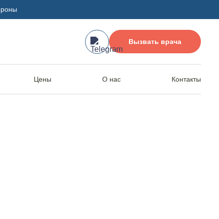
ороны
Вызвать врача
Цены
О нас
Контакты
имости от
ньеве:
ффективно