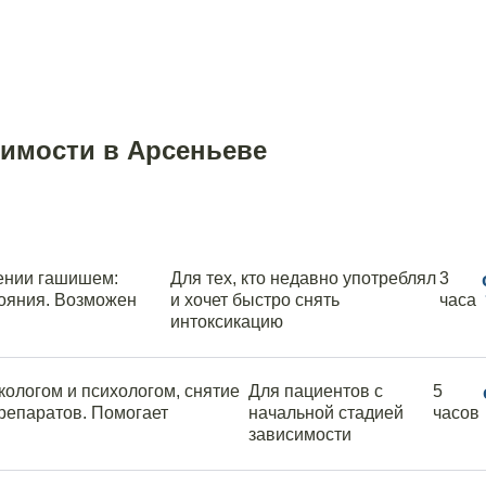
имости в Арсеньеве
ении гашишем:
Для тех, кто недавно употреблял
3
тояния. Возможен
и хочет быстро снять
часа
интоксикацию
кологом и психологом, снятие
Для пациентов с
5
препаратов. Помогает
начальной стадией
часов
зависимости