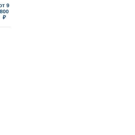
от 9
800
₽