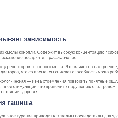
ызывает зависимость
из смолы конопли. Содержит высокую концентрацию психо
 искажение восприятия, расслабление.
оту рецепторов головного мозга. Это влияет на настроение
иаторов, что со временем снижает способность мозга рабо
ологическая — из-за стремления повторить приятные ощуще
оянной стимуляции, что приводит к нарушению сна, тревож
состояние здоровья.
ия гашиша
улярное курение приводит к тяжёлым последствиям для здо