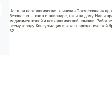
Частная наркологическая клиника «Похмелочная» пр
безопасно — как в стационаре, так и на дому. Наши 
медикаментозной и психологической помощи. Работаем
всему городу. Консультация и заказ наркологической 
32
14 лет опыта в наркологии и психотерапии
Наркологическая помощь на дому
Вызов врача нарколога по вашему адресу - 