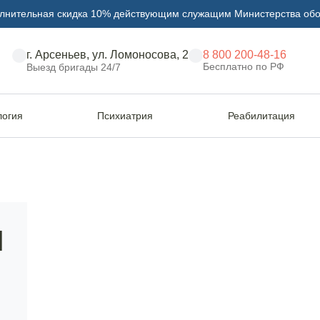
лнительная скидка 10% действующим служащим Министерства об
г. Арсеньев, ул. Ломоносова, 2
8 800 200-48-16
Бесплатно по РФ
Выезд бригады 24/7
логия
Психиатрия
Реабилитация
шишной зависимости
Лечение завис
Я
гашиша в Арсе
анонимно и э