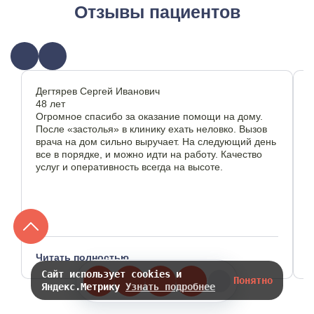
лет, в запущенных ситуациях. Во многом
Отзывы пациентов
антидепрессанты, снижающие болевые ощущения.
продолжительность терапии избавления от зависимости
привязана к ряду факторов: вид наркотика, стадия
зависимости, особенности личности пациента и его
мотивация к выздоровлению. Опытные врачи-наркологи
нашей клиники приводят данные, что для отказа от
запрещенных веществ требуется 6-18 месяцев.
Дегтярев Сергей Иванович
Ч
48 лет
5
Огромное спасибо за оказание помощи на дому.
З
После «застолья» в клинику ехать неловко. Вызов
а
врача на дом сильно выручает. На следующий день
э
все в порядке, и можно идти на работу. Качество
к
услуг и оперативность всегда на высоте.
о
ч
в
Читать полностью
Ч
Сайт использует cookies и
Понятно
Яндекс.Метрику
Узнать подробнее