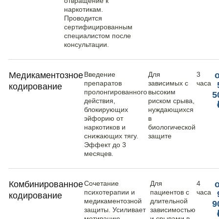
отвращение к
наркотикам.
Проводится
сертифицированным
специалистом после
консультации.
Медикаментозное
Введение
Для
3
препаратов
зависимых с
часа
кодирование
пролонгированного
высоким
5
действия,
риском срыва,
блокирующих
нуждающихся
эйфорию от
в
наркотиков и
биологической
снижающих тягу.
защите
Эффект до 3
месяцев.
Комбинированное
Сочетание
Для
4
психотерапии и
пациентов с
часа
кодирование
медикаментозной
длительной
9
защиты. Усиливает
зависимостью
мотивацию,
и срывами в