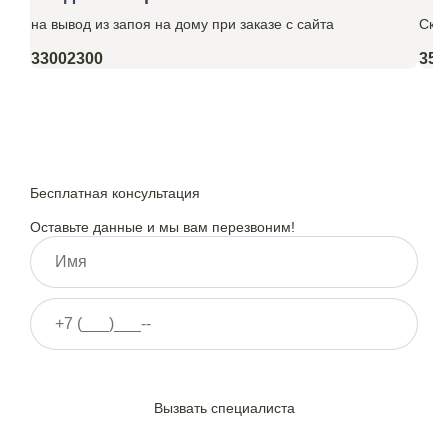
на вывод из запоя на дому при заказе с сайта
Ски
3300
2300
350
Бесплатная консультация
Оставьте данные и мы вам перезвоним!
Нажимая на кнопку ”Отправить”, Вы даёте своё
согласие
на
обработку персональных данных
Вызвать специалиста