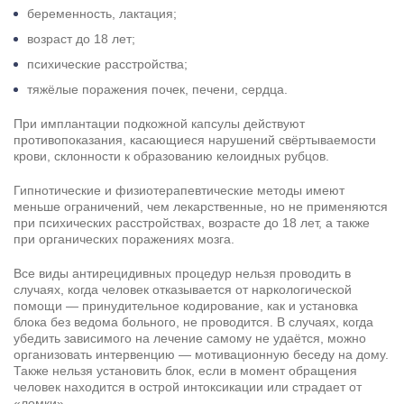
беременность, лактация;
возраст до 18 лет;
психические расстройства;
тяжёлые поражения почек, печени, сердца.
При имплантации подкожной капсулы действуют
противопоказания, касающиеся нарушений свёртываемости
крови, склонности к образованию келоидных рубцов.
Гипнотические и физиотерапевтические методы имеют
меньше ограничений, чем лекарственные, но не применяются
при психических расстройствах, возрасте до 18 лет, а также
при органических поражениях мозга.
Все виды антирецидивных процедур нельзя проводить в
Задать вопрос
случаях, когда человек отказывается от наркологической
Задайте свой вопрос и мы ответим вам
помощи — принудительное кодирование, как и установка
блока без ведома больного, не проводится. В случаях, когда
Бесплатная консультация
убедить зависимого на лечение самому не удаётся, можно
Оставьте данные и мы вам перезвоним!
организовать интервенцию — мотивационную беседу на дому.
Также нельзя установить блок, если в момент обращения
Поиск по сайту
человек находится в острой интоксикации или страдает от
Выбор города
«ломки».