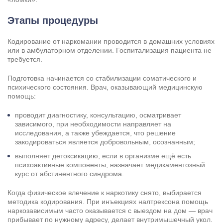
Этапы процедуры
Результаты поиска (0)
Нажимая кнопку я соглашаюсь с
политикой конфиденциальности
Кодирование от наркомании проводится в домашних условиях
и
пользовательским соглашением
или в амбулаторном отделении. Госпитализация пациента не
требуется.
Вызвать специалиста
Нажимая кнопку я соглашаюсь с
политикой конфиденциальности
Подготовка начинается со стабилизации соматического и
и
пользовательским соглашением
психического состояния. Врач, оказывающий медицинскую
Отправить
помощь:
проводит диагностику, консультацию, осматривает
зависимого, при необходимости направляет на
исследования, а также убеждается, что решение
закодироваться является добровольным, осознанным;
выполняет детоксикацию, если в организме ещё есть
психоактивные компоненты, назначает медикаментозный
курс от абстинентного синдрома.
Когда физическое влечение к наркотику снято, выбирается
методика кодирования. При инъекциях налтрексона помощь
наркозависимым часто оказывается с выездом на дом — врач
прибывает по нужному адресу, делает внутримышечный укол.