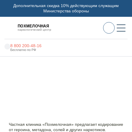
Дополнительная скидка 10% действующим служащим
Министерства обороны
ПОХМЕЛОЧНАЯ
наркологический центр
8 800 200-48-16
Бесплатно по РФ
Алкоголизм
Наркоцентр «Похмелочная» в Арсеньеве
Наркомания
Кодирование от наркомании
Наркология
Кодирование от наркозависимости
Психиатрия
в Арсеньеве: надежная защита от
срывов
Реабилитация
Цены
Частная клиника «Похмелочная» предлагает кодирование
от героина, метадона, солей и других наркотиков.
О нас