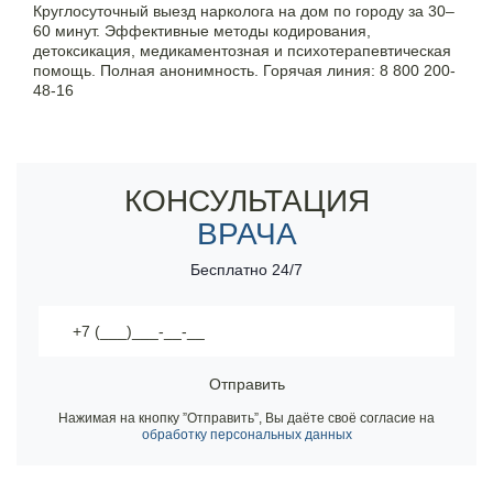
Круглосуточный выезд нарколога на дом по городу за 30–
60 минут. Эффективные методы кодирования,
Контакты
детоксикация, медикаментозная и психотерапевтическая
помощь. Полная анонимность. Горячая линия:
8 800 200-
48-16
8 800 200-48-16
14 лет опыта в наркологии и психотерапии
Бесплатно по РФ
Наркологическая помощь на дому
Вызов врача нарколога по вашему адресу - 30 минут
Вызвать специалиста
КОНСУЛЬТАЦИЯ
ВРАЧА
ООО «Медицинская компания «Наркологический центр»
г. Арсеньев, ул. Ломоносова, 2
Бесплатно 24/7
Электронная почта:
info@mk-narkolog-centr
Отправить
Нажимая на кнопку ”Отправить”, Вы даёте своё согласие на
обработку персональных данных